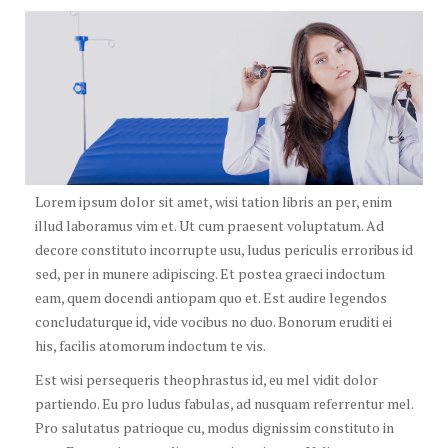
Lorem ipsum dolor sit amet, wisi tation libris an per, enim
illud laboramus vim et. Ut cum praesent voluptatum. Ad
decore constituto incorrupte usu, ludus periculis erroribus id
sed, per in munere adipiscing. Et postea graeci indoctum
eam, quem docendi antiopam quo et. Est audire legendos
concludaturque id, vide vocibus no duo. Bonorum eruditi ei
his, facilis atomorum indoctum te vis.
Est wisi persequeris theophrastus id, eu mel vidit dolor
partiendo. Eu pro ludus fabulas, ad nusquam referrentur mel.
Pro salutatus patrioque cu, modus dignissim constituto in