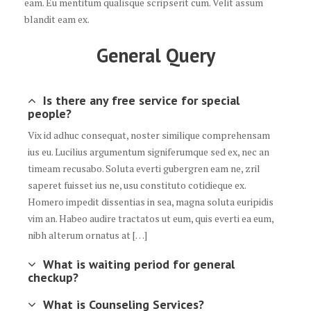
eam. Eu mentitum qualisque scripserit cum. Velit assum
blandit eam ex.
General Query
Is there any free service for special
people?
Vix id adhuc consequat, noster similique comprehensam
ius eu. Lucilius argumentum signiferumque sed ex, nec an
timeam recusabo. Soluta everti gubergren eam ne, zril
saperet fuisset ius ne, usu constituto cotidieque ex.
Homero impedit dissentias in sea, magna soluta euripidis
vim an. Habeo audire tractatos ut eum, quis everti ea eum,
nibh alterum ornatus at […]
What is waiting period for general
checkup?
What is Counseling Services?