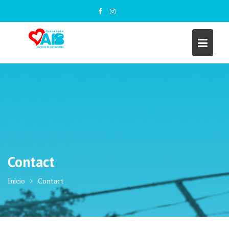
Saltar
al
contenido
Contact
Inicio
Contact