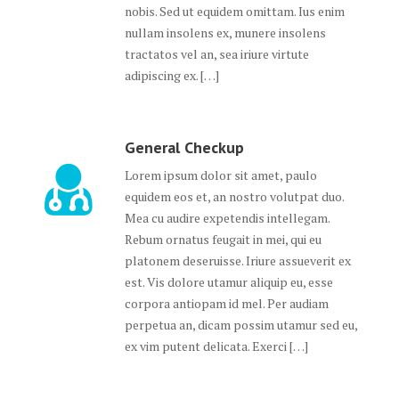
nobis. Sed ut equidem omittam. Ius enim
nullam insolens ex, munere insolens
tractatos vel an, sea iriure virtute
adipiscing ex. […]
General Checkup
Lorem ipsum dolor sit amet, paulo
equidem eos et, an nostro volutpat duo.
Mea cu audire expetendis intellegam.
Rebum ornatus feugait in mei, qui eu
platonem deseruisse. Iriure assueverit ex
est. Vis dolore utamur aliquip eu, esse
corpora antiopam id mel. Per audiam
perpetua an, dicam possim utamur sed eu,
ex vim putent delicata. Exerci […]